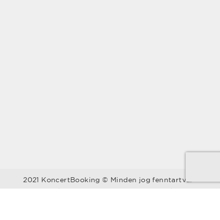
2021 KoncertBooking © Minden jog fenntartva.
Kapcsolat | Telefonszám: +36 30 157 9812 | E-mail:
info@koncertbooking.com |