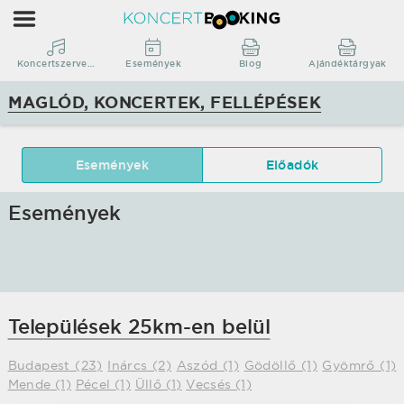
KoncertBooking
|
Koncertszervezés
Koncertszervezés
Események
Blog
Ajándéktárgyak
|
MAGLÓD, KONCERTEK, FELLÉPÉSEK
Maglód,
koncertek,
fellépések
Események
Előadók
Események
Települések 25km-en belül
Budapest (23)
Inárcs (2)
Aszód (1)
Gödöllő (1)
Gyömrő (1)
Mende (1)
Pécel (1)
Üllő (1)
Vecsés (1)