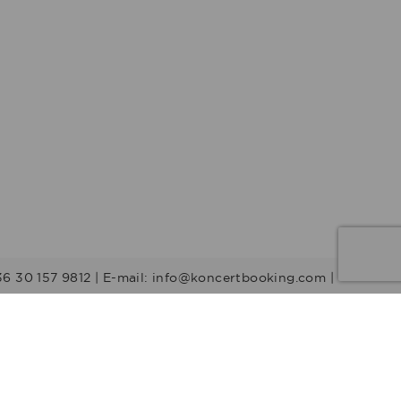
36 30 157 9812 | E-mail: info@koncertbooking.com |
Stílusok