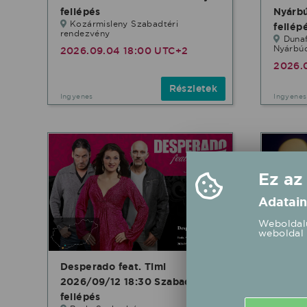
fellépés
Nyárb
Kozármisleny Szabadtéri
fellép
rendezvény
Duna
Nyárbú
2026.09.04 18:00 UTC+2
2026.
Részletek
Ingyenes
Ingyenes
Ez az
Adatain
Weboldalu
weboldal 
Desperado feat. Timi
Nemaz
2026/09/12 18:30 Szabadtér
20:00 
Majs
fellépés