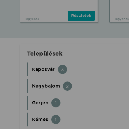
Részletek
Ingyenes
Ingyenes
Települések
Kaposvár
3
Nagybajom
2
Gerjen
1
Kémes
1