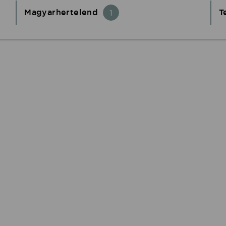
Magyarhertelend
T
1