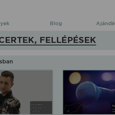
yek
Blog
Ajándé
CERTEK, FELLÉPÉSEK
usban