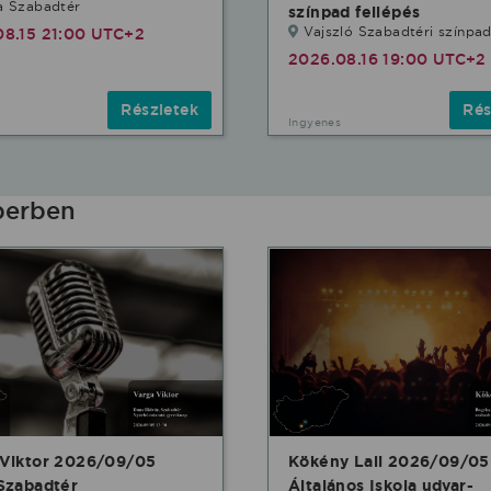
a Szabadtér
színpad fellépés
Vajszló Szabadtéri színpa
08.15 21:00 UTC+2
2026.08.16 19:00 UTC+2
Részletek
Rés
Ingyenes
berben
 Viktor 2026/09/05
Kökény Lali 2026/09/05
Szabadtér
Általános Iskola udvar-