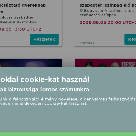
úcsúztató gyereknap
szabadtéri színpad élő k
Bogyiszló Általános Iskola
és
szabadtéri színpad
földvár Szabadtér
csúztató gyereknap
2026.09.05 20:00 UTC+
09.05 13:30 UTC+2
Részletek
Rés
Ingyenes
 oldal cookie-kat használ
ak biztonsága fontos számunkra
nk a felhasználói élmény növelése, a kényelmes felhasználás
védelme érdekében cookie-kat használ.
Desperado feat. Timi
alány x Sofi 2026/09/12
2026/09/12 20:30 Sport
Mûvelõdési Ház fellépés
 Mûvelõdési Ház
fellépés