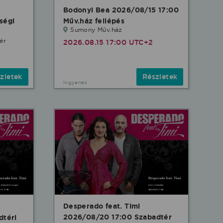
Bodonyi Bea 2026/08/15 17:00
ségi
Műv.ház fellépés
Sumony Műv.ház
ér
2026.08.15 17:00 UTC+2
zletek
Részletek
Ingyenes
Desperado feat. Timi
2026/08/20 17:00 Szabadtér
dtéri