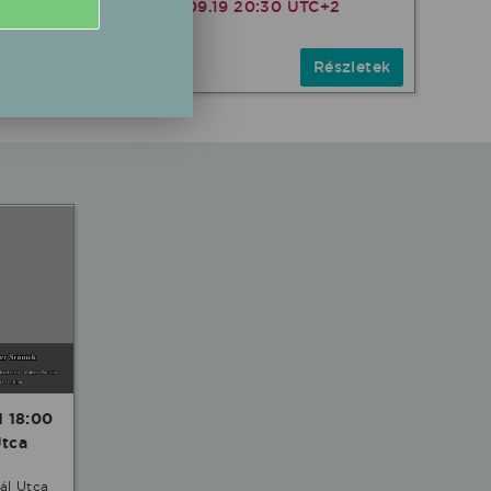
2026.09.19 20:30 UTC+2
zletek
Részletek
Ingyenes
1 18:00
Utca
ál Utca