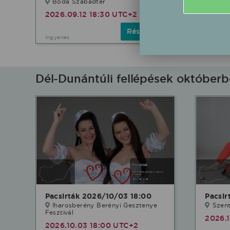
Boda Szabadtér
2026.
2026.09.12 18:30 UTC+2
Részletek
Ingyenes
Ingyenes
Dél-Dunántúli fellépések október
Pacsirták 2026/10/03 18:00
Pacsir
Iharosberény Berényi Gesztenye
Szen
Fesztivál
2026.1
2026.10.03 18:00 UTC+2