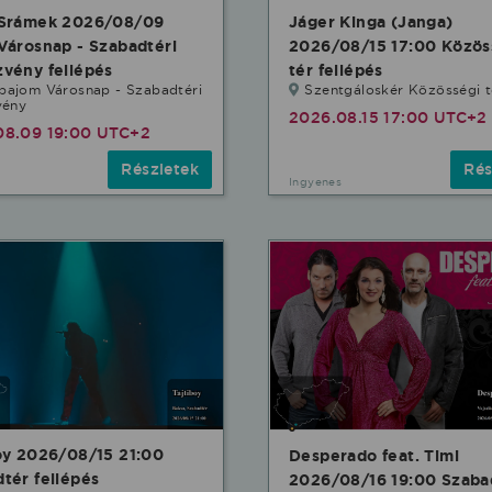
 Srámek 2026/08/09
Jáger Kinga (Janga)
Városnap - Szabadtéri
2026/08/15 17:00 Közös
vény fellépés
tér fellépés
bajom Városnap - Szabadtéri
Szentgáloskér Közösségi t
vény
2026.08.15 17:00 UTC+2
08.09 19:00 UTC+2
Részletek
Rés
Ingyenes
oy 2026/08/15 21:00
Desperado feat. Timi
tér fellépés
2026/08/16 19:00 Szaba