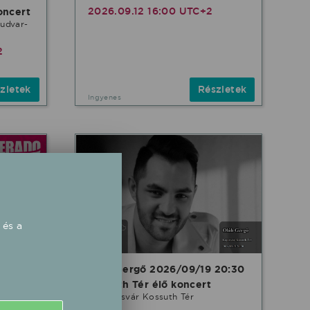
2026.09.12 16:00 UTC+2
oncert
 udvar-
2
zletek
Részletek
Ingyenes
 és a
Oláh Gergő 2026/09/19 20:30
pálya
Kossuth Tér élő koncert
Kaposvár Kossuth Tér