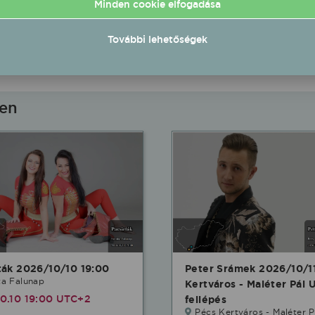
Gerjen Sportpálya
Minden cookie elfogadása
09.12 20:00 UTC+2
2026.09.12 20:30 UTC+2
További lehetőségek
Részletek
Rés
Ingyenes
ben
ták 2026/10/10 19:00
Peter Srámek 2026/10/1
ta Falunap
Kertváros - Maléter Pál 
0.10 19:00 UTC+2
fellépés
Pécs Kertváros - Maléter P