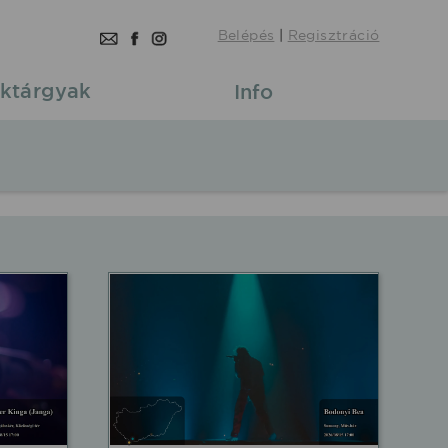
Belépés
|
Regisztráció
ktárgyak
Info