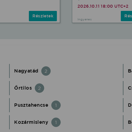
2026.10.11 18:00 UTC+2
Részletek
Rés
Ingyenes
Nagyatád
B
2
Őrtilos
C
2
Pusztahencse
D
1
Kozármisleny
B
1