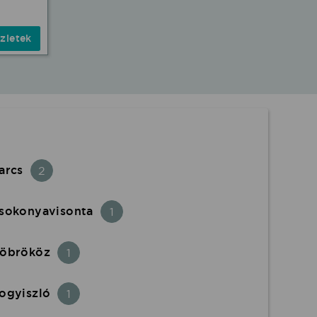
zletek
arcs
2
sokonyavisonta
1
öbrököz
1
ogyiszló
1