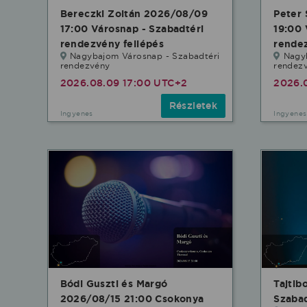
Bereczki Zoltán 2026/08/09
Peter
17:00 Városnap - Szabadtéri
19:00 
rendezvény fellépés
rendez
Nagybajom Városnap - Szabadtéri
Nagy
rendezvény
rendez
2026.08.09 17:00 UTC+2
2026.
Részletek
Ingyenes
Ingyenes
Bódi Guszti és Margó
Tajtib
2026/08/15 21:00 Csokonya
Szabad