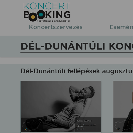
Koncertbooking
|
Koncertszervezés
Esemén
Koncertszervezés
DÉL-DUNÁNTÚLI KON
|
Koncertek
Dél-Dunántúli fellépések auguszt
Dél-
Dunántúl
régióban