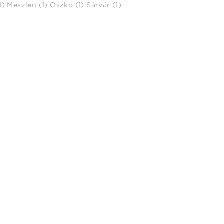
1)
Meszlen (1)
Oszkó (1)
Sárvár (1)
 oldal cookie-kat használ
ak biztonsága fontos számunkra
nk a felhasználói élmény növelése, a kényelmes felhasználás
védelme érdekében cookie-kat használ.
Minden cookie elfogadása