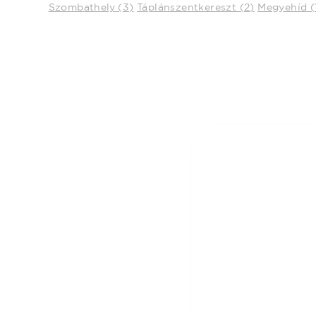
Szombathely (3)
Táplánszentkereszt (2)
Megyehíd (
Ez az
Adatain
Weboldalu
weboldal 