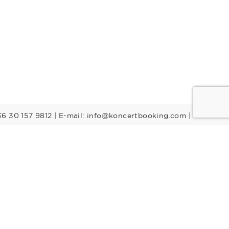
36 30 157 9812 | E-mail: info@koncertbooking.com |
Stílusok
Táncprodukciók
Gyerekműsorok
Műsorvezetők
DJ-k
Egyéb stílus
Rock
Tribute zenekarok
Youtuber