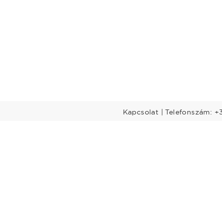
Kapcsolat | Telefonszám: +
Előadók
Dél-Dunántúl
Legtöbbet rendelt előadók
nántúl
Budapest-Közép-
Dunavidék
öld
Nyugat-Dunántúl