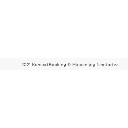
2021 KoncertBooking © Minden jog fenntartva.
Megyék
Régiók
Bács-Kiskun
Baranya
Balaton
Békés
Borsod-Abaúj-
Közép-Du
Zemplén
Budapest
Csongrád
Észak-Alf