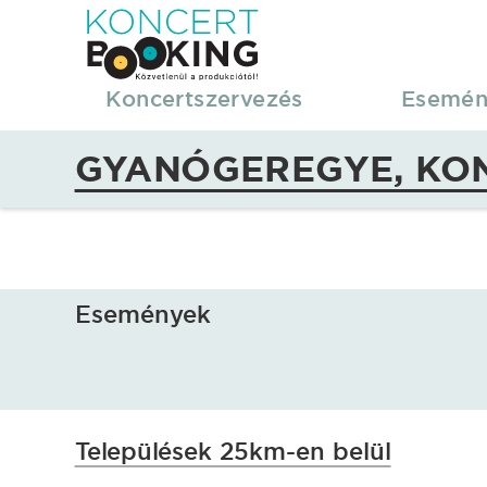
KoncertBooking
|
Koncertszervezés
Esemén
Koncertszervezés
GYANÓGEREGYE, KON
|
Gyanógeregye,
koncertek,
Események
fellépések
Települések 25km-en belül