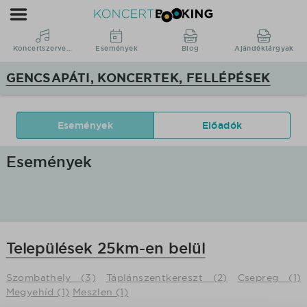
KoncertBooking
|
Koncertszervezés
Koncertszervezés
Események
Blog
Ajándéktárgyak
|
GENCSAPÁTI, KONCERTEK, FELLÉPÉSEK
Gencsapáti,
koncertek,
fellépések
Események
Előadók
Események
Települések 25km-en belül
Szombathely (3)
Táplánszentkereszt (2)
Csepreg (1)
Megyehíd (1)
Meszlen (1)