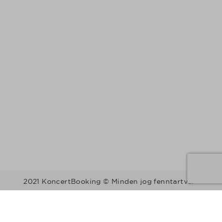
2021 KoncertBooking © Minden jog fenntartva.
Kapcsolat | Telefonszám: +36 30 157 9812 | E-mail:
info@koncertbooking.com |