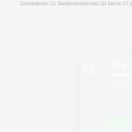
Szombathely (3)
Táplánszentkereszt (2)
Sárvár (1)
N
Ez az
Adatain
Weboldalu
weboldal 