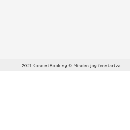
2021 KoncertBooking © Minden jog fenntartva.
Megyék
Régiók
Bács-Kiskun
Baranya
Balaton
Békés
Borsod-Abaúj-
Közép-Du
Zemplén
Budapest
Csongrád
Észak-Alf