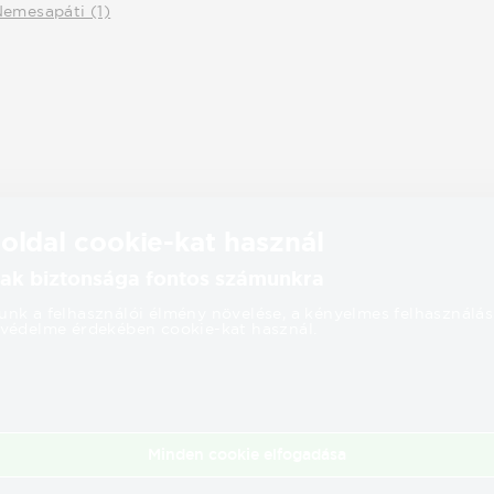
emesapáti (1)
 oldal cookie-kat használ
ak biztonsága fontos számunkra
nk a felhasználói élmény növelése, a kényelmes felhasználás
védelme érdekében cookie-kat használ.
Minden cookie elfogadása