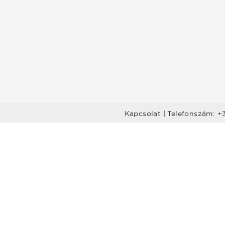
Kapcsolat | Telefonszám: +
Előadók
Dél-Dunántúl
Legtöbbet rendelt előadók
nántúl
Budapest-Közép-
Dunavidék
öld
Nyugat-Dunántúl