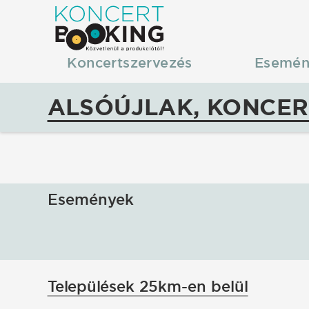
KoncertBooking
|
Koncertszervezés
Esemén
Koncertszervezés
ALSÓÚJLAK, KONCER
|
Alsóújlak,
koncertek,
Események
fellépések
Települések 25km-en belül