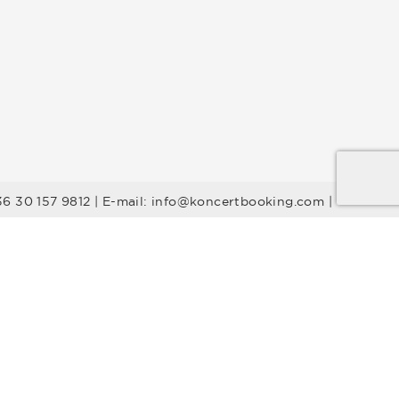
36 30 157 9812 | E-mail: info@koncertbooking.com |
Stílusok
Táncprodukciók
Gyerekműsorok
Műsorvezetők
DJ-k
Egyéb stílus
Rock
Tribute zenekarok
Youtuber