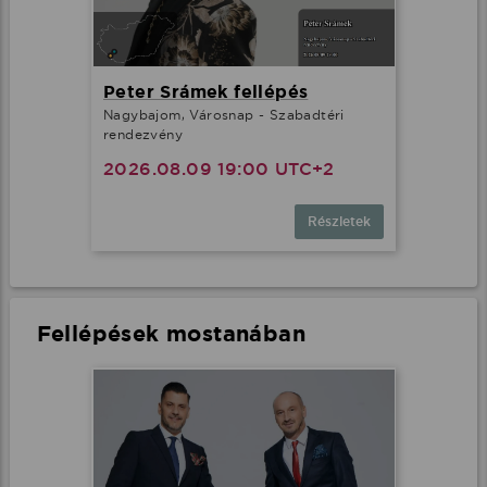
Peter Srámek fellépés
Nagybajom, Városnap - Szabadtéri
rendezvény
2026.08.09 19:00 UTC+2
Részletek
Fellépések mostanában