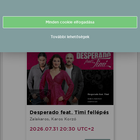
DÍVÁK Produkció fellépés
Balatonlelle, Rendezvénypark
2026.07.31 20:00 UTC+2
Minden cookie elfogadása
Részletek
További lehetőségek
Desperado feat. Timi fellépés
Zalakaros, Karos Korzó
2026.07.31 20:30 UTC+2