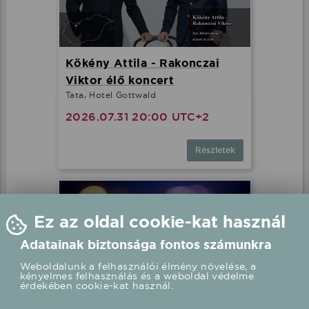
Kökény Attila - Rakonczai
Viktor élő koncert
Tata, Hotel Gottwald
2026.07.31 20:00 UTC+2
Részletek
Ez az oldal cookie-kat használ
Adatainak biztonsága fontos számunkra
Weboldalunk a felhasználói élmény növelése, a
kényelmes felhasználás és a weboldal védelme
érdekében cookie-kat használ.