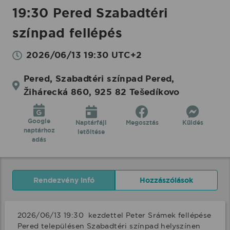
19:30 Pered Szabadtéri
színpad fellépés
2026/06/13 19:30 UTC+2
Pered, Szabadtéri színpad Pered,
Žihárecká 860, 925 82 Tešedíkovo
Google
Naptárfájl
Megosztás
Küldés
naptárhoz
letöltése
adás
Rendezvény infó
Hozzászólások
2026/06/13 19:30  kezdettel Peter Srámek fellépése 
Pered településen Szabadtéri színpad helyszínen 