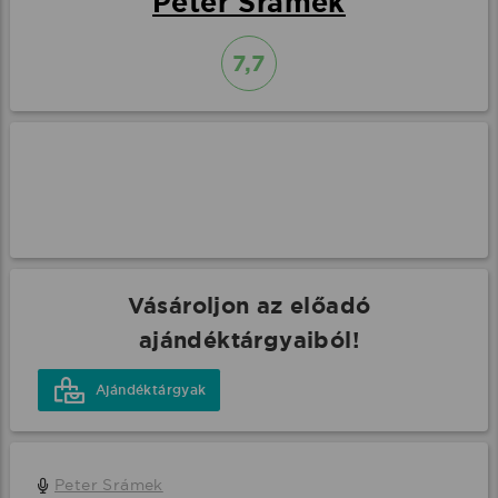
Peter Srámek
7,7
Vásároljon az előadó
ajándéktárgyaiból!
Ajándéktárgyak
Peter Srámek