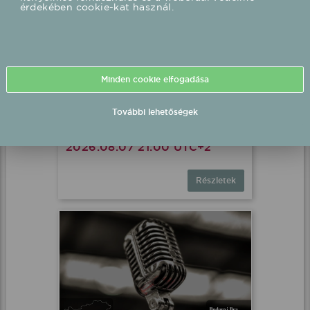
Peter Srámek fellépés
Röszke, Röszke Sportpálya
2026.08.07 21:00 UTC+2
Részletek