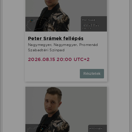
Minden cookie elfogadása
További lehetőségek
Peter Srámek fellépés
Nagymegyer, Nagymegyer, Promenád
Szabadtéri Színpad
2026.08.15 20:00 UTC+2
Részletek