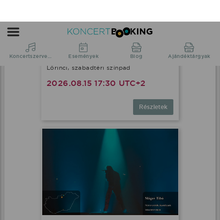
Oláh Gergő fellépés
Lőrinci, szabadtéri színpad
2026.08.15 17:30 UTC+2
Részletek