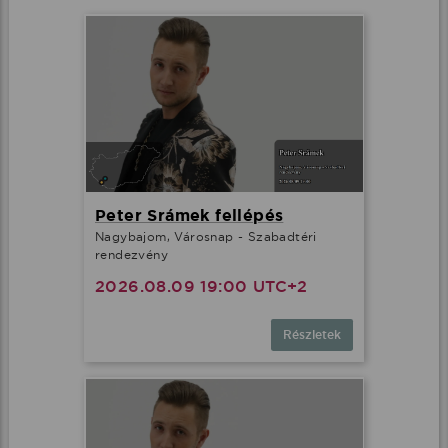
Peter Srámek fellépés
Nagybajom, Városnap - Szabadtéri
rendezvény
2026.08.09 19:00 UTC+2
Ez az oldal cookie-kat használ
Részletek
Adatainak biztonsága fontos számunkra
Weboldalunk a felhasználói élmény növelése, a
kényelmes felhasználás és a weboldal védelme
érdekében cookie-kat használ.