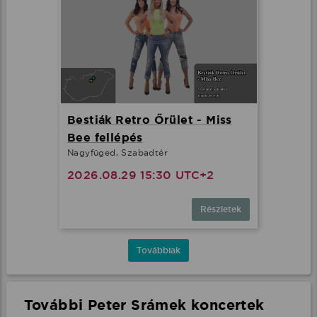
Bestiák Retro Őrület - Miss
Bee fellépés
Nagyfüged, Szabadtér
2026.08.29 15:30 UTC+2
Részletek
Továbbiak
További Peter Srámek koncertek