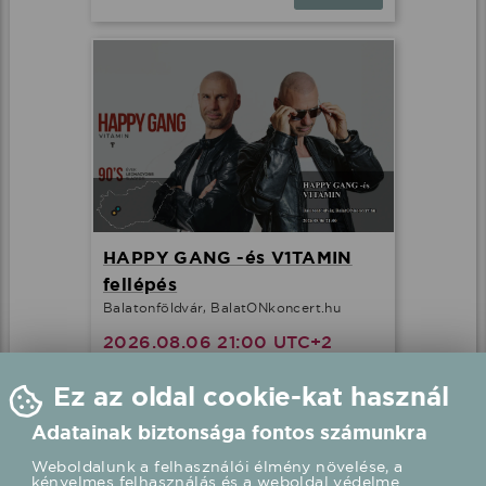
HAPPY GANG -és V1TAMIN
fellépés
Balatonföldvár, BalatONkoncert.hu
2026.08.06 21:00 UTC+2
Részletek