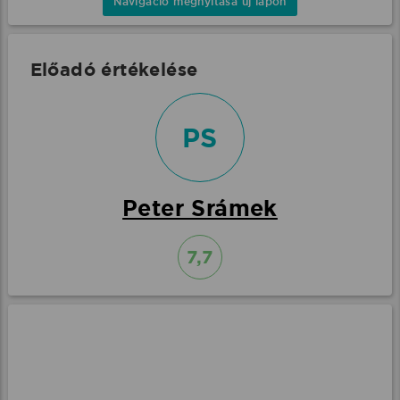
Navigáció megnyitása új lapon
Előadó értékelése
PS
Peter Srámek
7,7