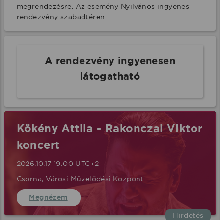
megrendezésre. Az esemény Nyilvános ingyenes 
rendezvény szabadtéren.
A rendezvény ingyenesen
látogatható
Kökény Attila - Rakonczai Viktor
koncert
2026.10.17 19:00 UTC+2
Csorna, Városi Művelődési Központ
Megnézem
Hirdetés