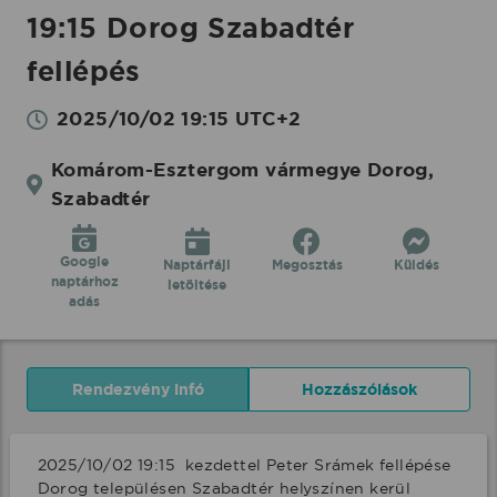
19:15 Dorog Szabadtér
fellépés
2025/10/02 19:15 UTC+2
Komárom-Esztergom vármegye Dorog,
Szabadtér
Google
Naptárfájl
Megosztás
Küldés
naptárhoz
letöltése
adás
Rendezvény infó
Hozzászólások
2025/10/02 19:15  kezdettel Peter Srámek fellépése 
Dorog településen Szabadtér helyszínen kerül 