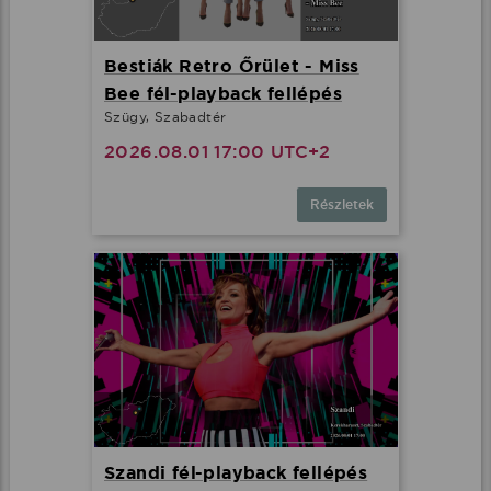
Bestiák Retro Őrület - Miss
Bee fél-playback fellépés
Szügy, Szabadtér
2026.08.01 17:00 UTC+2
Részletek
Szandi fél-playback fellépés