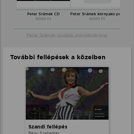
Peter Srámek CD
Peter Srámek környakú póló
6000 Ft
6000 Ft
Peter Srámek további ajándéktárgyai
További fellépések a közelben
Szandi fellépés
Bény, Szabadtér