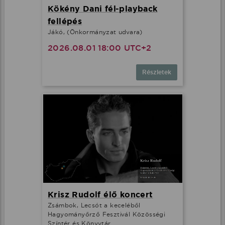
Kökény Dani fél-playback
fellépés
Jákó, (Önkormányzat udvara)
2026.08.01 18:00 UTC+2
Részletek
Krisz Rudolf élő koncert
Zsámbok, Lecsót a keceléből
Hagyományőrző Fesztivál Közösségi
Színtér és Könyvtár