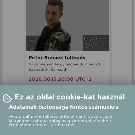
Peter Srámek fellépés
Nagymegyer, Nagymegyer, Promenád
Szabadtéri Színpad
2026.08.15 20:00 UTC+2
Részletek
Ez az oldal cookie-kat használ
Adatainak biztonsága fontos számunkra
Weboldalunk a felhasználói élmény növelése, a
kényelmes felhasználás és a weboldal védelme
érdekében cookie-kat használ.