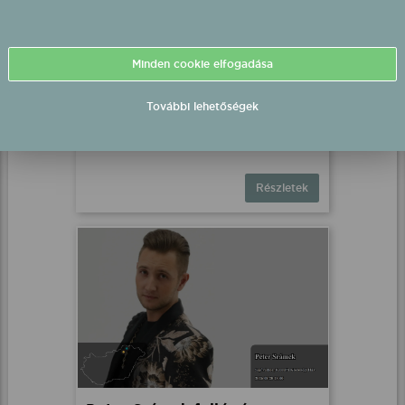
Minden cookie elfogadása
Peter Srámek fellépés
További lehetőségek
Hortobágy, Szabadtér
2026.08.20 15:30 UTC+2
Részletek