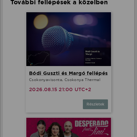
További fellépések a közelben
Bódi Guszti és Margó fellépés
Csokonyavisonta, Csokonya Thermal
2026.08.15 21:00 UTC+2
Részletek