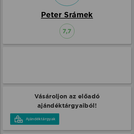
Peter Srámek
7,7
Vásároljon az előadó
ajándéktárgyaiból!
Ajándéktárgyak