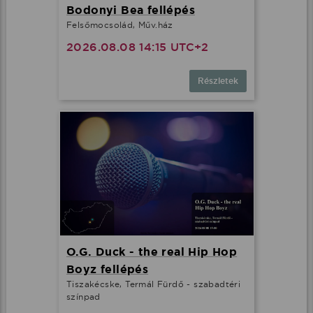
Bodonyi Bea fellépés
Felsőmocsolád, Műv.ház
2026.08.08 14:15 UTC+2
Részletek
O.G. Duck - the real Hip Hop
Boyz fellépés
Tiszakécske, Termál Fürdő - szabadtéri
színpad