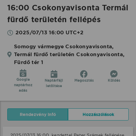
16:00 Csokonyavisonta Termál
fürdő területén fellépés
2025/07/13 16:00 UTC+2
Somogy vármegye Csokonyavisonta,
Termál fürdő területén Csokonyavisonta,
Fürdő tér 1
Google
Naptárfájl
Megosztás
Küldés
naptárhoz
letöltése
adás
Rendezvény infó
Hozzászólások
2025/07/13 16:00  kezdettel Peter Srámek fellépése 