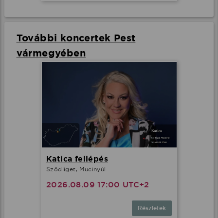
További koncertek Pest
vármegyében
Katica fellépés
Sződliget, Mucinyúl
2026.08.09 17:00 UTC+2
Részletek