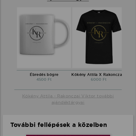
Ébredés bögre
Kökény Attila X Rakonczai Viktor környakú póló fekete
4500 Ft
6000 Ft
Kökény Attila - Rakonczai Viktor további
ajándéktárgyai
További fellépések a közelben