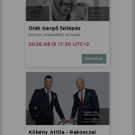
Oláh Gergő fellépés
Lőrinci, szabadtéri színpad
2026.08.15 17:30 UTC+2
Részletek
Kökény Attila - Rakonczai