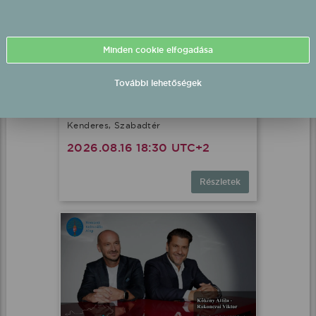
Minden cookie elfogadása
További lehetőségek
Kökény Attila - Rakonczai
Viktor élő koncert
Kenderes, Szabadtér
2026.08.16 18:30 UTC+2
Részletek