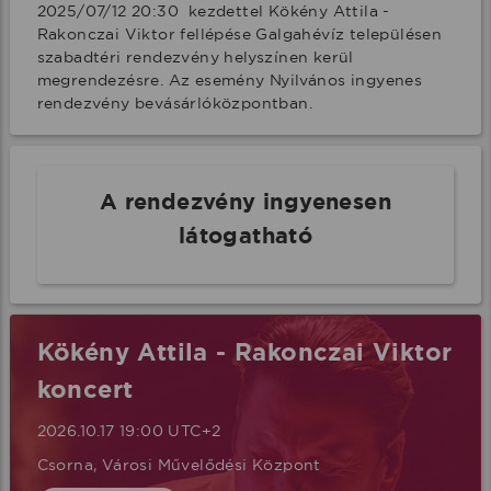
2025/07/12 20:30  kezdettel Kökény Attila - 
Rakonczai Viktor fellépése Galgahévíz településen 
szabadtéri rendezvény helyszínen kerül 
megrendezésre. Az esemény Nyilvános ingyenes 
rendezvény bevásárlóközpontban.
A rendezvény ingyenesen
látogatható
Kökény Attila - Rakonczai Viktor
koncert
2026.10.17 19:00 UTC+2
Csorna, Városi Művelődési Központ