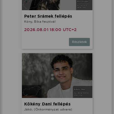
Peter Srámek fellépés
Kóny, Bika fesztivál
2026.08.01 18:00 UTC+2
Részletek
Kökény Dani fellépés
Jákó, (Önkormányzat udvara)