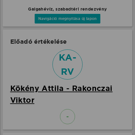
Galgahévíz, szabadtéri rendezvény
Navigáció megnyitása új lapon
Előadó értékelése
KA-
RV
Kökény Attila - Rakonczai
Viktor
-