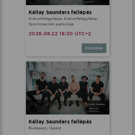
Kállay Saunders fellépés
Kiskunfélegyháza, Kiskunfélegyháza,
Sportcsarnok parkolója
2026.08.22 19:30 UTC+2
Részletek
Ez az oldal cookie-kat használ
Adatainak biztonsága fontos számunkra
Weboldalunk a felhasználói élmény növelése, a
kényelmes felhasználás és a weboldal védelme
Kállay Saunders fellépés
érdekében cookie-kat használ.
Budapest, Újpest