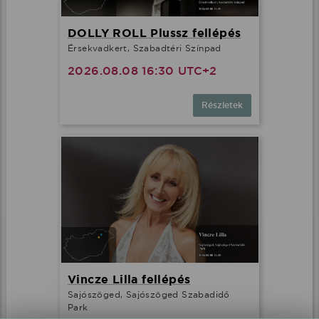
DOLLY ROLL Plussz fellépés
Érsekvadkert, Szabadtéri Színpad
2026.08.08 16:30 UTC+2
Részletek
Vincze Lilla fellépés
Sajószöged, Sajószöged Szabadidő
Park