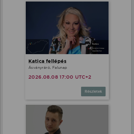
Katica fellépés
Ásványráró, Falunap
2026.08.08 17:00 UTC+2
Részletek