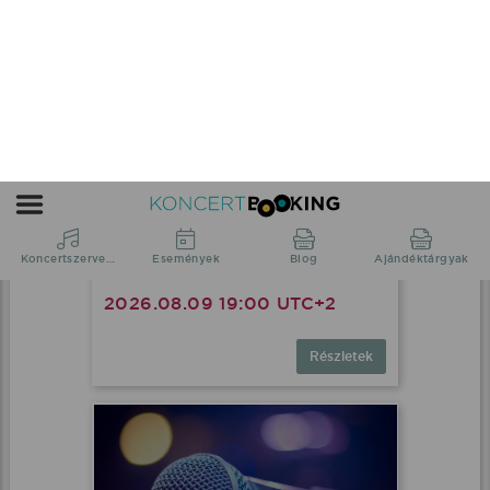
Peter Srámek fellépés
Nagybajom, Városnap - Szabadtéri
rendezvény
2026.08.09 19:00 UTC+2
Részletek