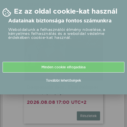
2026.08.08 16:30 UTC+2
Részletek
Desperado feat. Timi fellépés
Őrhalom, Sportpálya
2026.08.08 17:00 UTC+2
Részletek