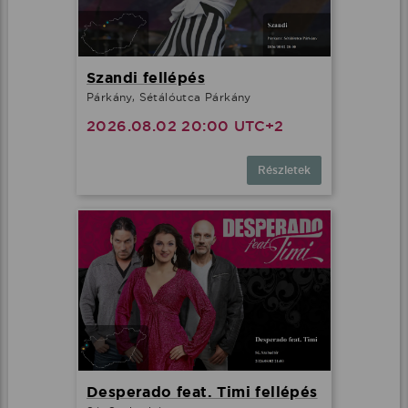
Szandi fellépés
Párkány, Sétálóutca Párkány
2026.08.02 20:00 UTC+2
Részletek
Desperado feat. Timi fellépés