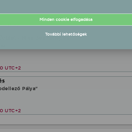
Minden cookie elfogadása
00 UTC+2
További lehetőségek
Őrület - Miss Bee fellépés
tér
00 UTC+2
és
odellező Pálya"
00 UTC+2