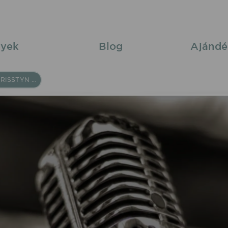
yek
Blog
Ajándé
DJ DEKA & MISS CHRISSTYN 2025/08/09 20:00 Nagytálya Falunap fellépés