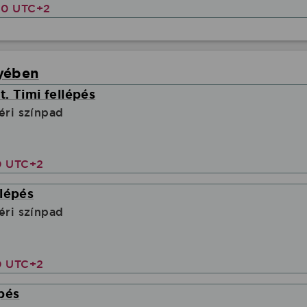
00 UTC+2
yében
. Timi fellépés
éri színpad
0 UTC+2
lépés
éri színpad
0 UTC+2
pés