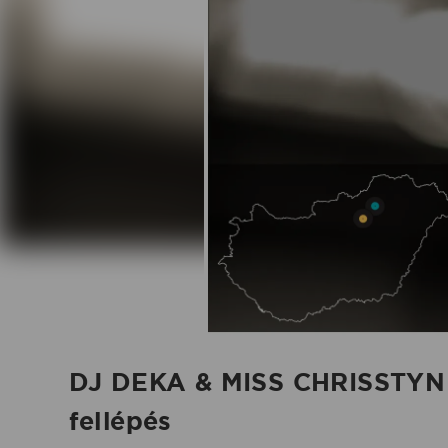
fellépés
-
2025.08.09.
|
Koncertbooking
DJ DEKA & MISS CHRISSTYN 
fellépés