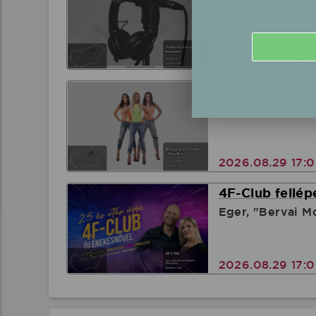
Mezőkövesd, .
2026.08.12 19:
Bestiák Retro 
Nagyút, Szabad
2026.08.29 17:
4F-Club fellép
Eger, "Bervai M
2026.08.29 17: