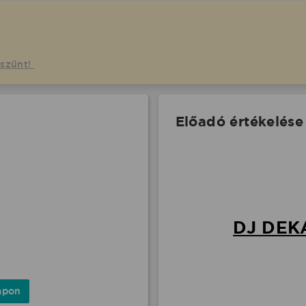
gszűnt!
Előadó értékelése
DJ DEK
apon