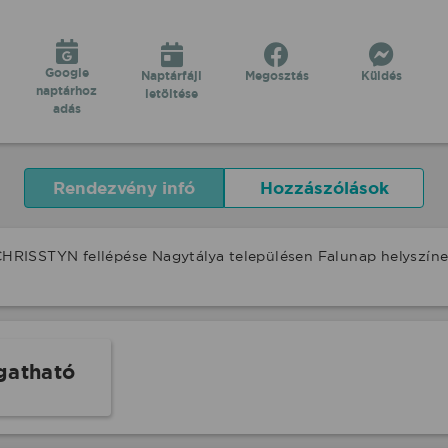
Google
Naptárfájl
Megosztás
Küldés
naptárhoz
letöltése
adás
Rendezvény infó
Hozzászólások
RISSTYN fellépése Nagytálya településen Falunap helyszíne
gatható