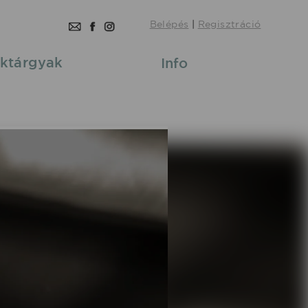
Belépés
|
Regisztráció
ktárgyak
Info