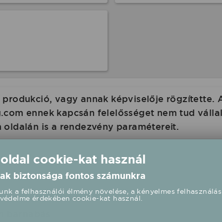
produkció, vagy annak képviselője rögzítette. 
com ennek kapcsán felelősséget nem tud vállalni
 oldalán is a rendezvény paramétereit.
 oldal cookie-kat használ
ak biztonsága fontos számunkra
nk a felhasználói élmény növelése, a kényelmes felhasználás
védelme érdekében cookie-kat használ.
n barnabás