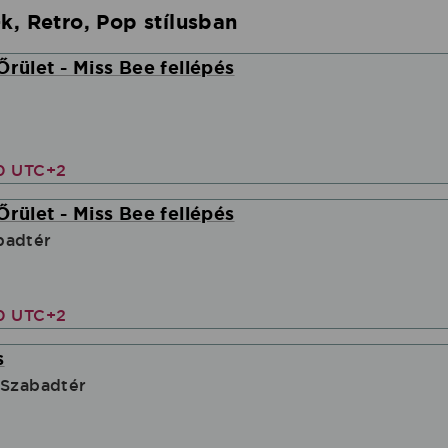
k, Retro, Pop stílusban
Őrület - Miss Bee fellépés
00 UTC+2
Őrület - Miss Bee fellépés
badtér
00 UTC+2
s
 Szabadtér