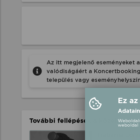
Az itt megjelenő eseményeket a 
valódiságáért a Koncertbooking.
település vagy eseményhelyszín
Ez az
Adatain
További fellépések a közelben
Weboldalu
weboldal 
Trabarna Lorá