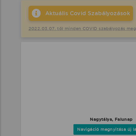
Aktuális Covid Szabályozások
2022.03.07. től minden COVID szabályozás me
Nagytálya, Falunap
Navigáció megnyitása új l