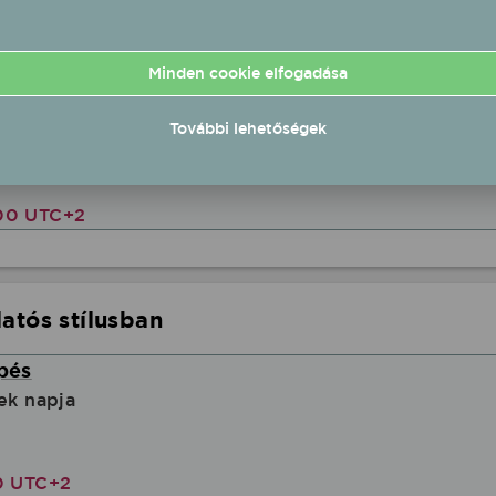
30 UTC+2
Minden cookie elfogadása
ő koncert
További lehetőségek
lay kúria
00 UTC+2
atós stílusban
épés
ek napja
0 UTC+2