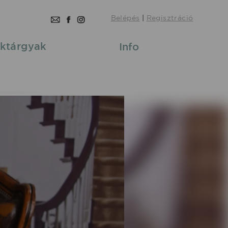
Belépés
|
Regisztráció
ktárgyak
Info