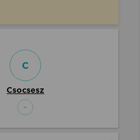
C
Csocsesz
-