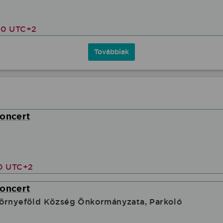
00 UTC+2
Továbbiak
koncert
00 UTC+2
koncert
sörnyeföld Község Önkormányzata, Parkoló