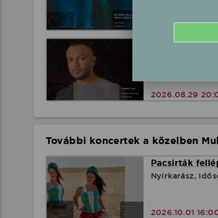
2026.08.22 21:
Gáspár Laci él
Kállósemjén, Kál
2026.08.29 20:
További koncertek a közelben Mul
Pacsirták fell
Nyírkarász, Idős
2026.10.01 16:0