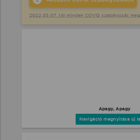
2022.03.07. től minden COVID szabályozás me
Apagy, Apagy
Navigáció megnyitása új l