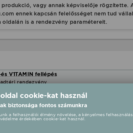
produkció, vagy annak képviselője rögzítette. 
com ennek kapcsán felelősséget nem tud vállalni
 oldalán is a rendezvény paramétereit.
és V1TAMIN fellépés
badtéri rendezvény
 oldal cookie-kat használ
00 UTC+2
ak biztonsága fontos számunkra
nk a felhasználói élmény növelése, a kényelmes felhasználás
SS CHRISSTYN fellépés
védelme érdekében cookie-kat használ.