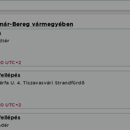
tmár-Bereg vármegyében
s
dtér
00 UTC+2
fellépés
árfa U. 4. Tiszavasvári Strandfürdõ
00 UTC+2
fellépés
adér