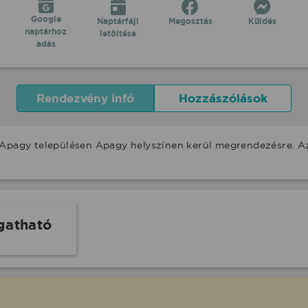
Google
Naptárfájl
Megosztás
Küldés
naptárhoz
letöltése
adás
Rendezvény infó
Hozzászólások
 Apagy településen Apagy helyszínen kerül megrendezésre. A
gatható