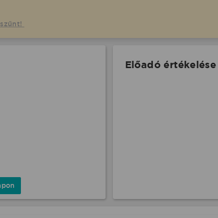
gszűnt!
Előadó értékelése
apon