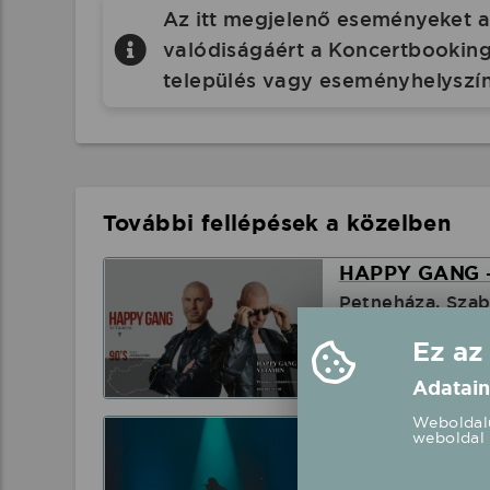
Az itt megjelenő eseményeket a 
valódiságáért a Koncertbooking.
település vagy eseményhelyszín
További fellépések a közelben
HAPPY GANG -
Petneháza, Sza
Ez az
2026.08.15 17:
Adatain
Weboldalu
DJ DEKA & MI
weboldal 
Sényő, Falunap