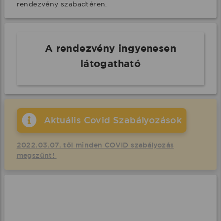
rendezvény szabadtéren.
A rendezvény ingyenesen
látogatható
Aktuális Covid Szabályozások
2022.03.07. től minden COVID szabályozás
megszűnt!