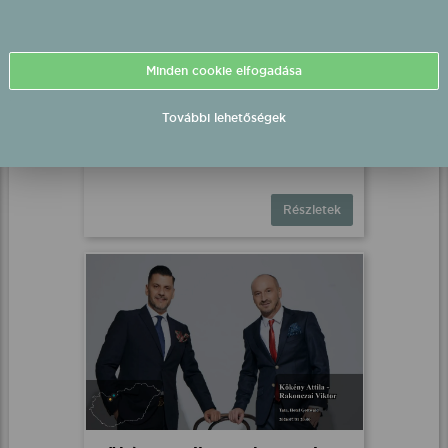
Minden cookie elfogadása
Trabarna Lorán barnabás
További lehetőségek
Győr, .
2026.07.30 19:00 UTC+2
Részletek